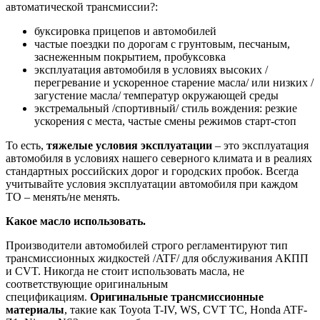
автоматической трансмиссии?:
буксировка прицепов и автомобилей
частые поездки по дорогам с грунтовым, песчаным,
заснеженным покрытием, пробуксовка
эксплуатация автомобиля в условиях высоких /
перегревание и ускоренное старение масла/ или низких /
загустение масла/ температур окружающей среды
экстремальный /спортивный/ стиль вождения: резкие
ускорения с места, частые смены режимов старт-стоп
То есть,
тяжелые условия эксплуатации
– это эксплуатация
автомобиля в условиях нашего северного климата и в реалиях
стандартных российских дорог и городских пробок. Всегда
учитывайте условия эксплуатации автомобиля при каждом
ТО – менять/не менять.
Какое масло использовать.
Производители автомобилей строго регламентируют тип
трансмиссионных жидкостей /ATF/ для обслуживания АКПП
и CVT. Никогда не стоит использовать масла, не
соответствующие оригинальным
спецификациям.
Оригинальные трансмиссионные
материалы
, такие как Toyota T-IV, WS, CVT TC, Honda ATF-