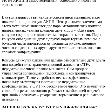
это не АКПП, а самостоятельный, совершенно иной тип
трансмиссии.
Внутри вариатора вы найдете совсем иной механизм, мало
похожий на привычную АКПП. Центральными элементами
этого механизма являются две пары металлических конусов,
направленных узкими концами друг к другу. Одна пара
конусов соединена с двигателем, вторая – с колесами. Пары
конусов объединены друг с другом вариаторным ремнем, в
большей части вариаторов являющимся множественным
числом соединенных друг с другом металлических пластин
сложной конфигурации.
Конусы движутся ближе или дальше относительно друг друга
под воздействием трансмиссионной жидкости /ATF/,
передаточные числа плавно меняются. Сам процесс
управляется соленоидами гидроблока и контролируется
компьютером. Такое устройство весьма эффективно,
поскольку отсутствуют постоянные передаточные
коэффициенты, у CVT их бесконечное число. Это значит, что
силовой агрегат постоянно работает с наибольшей отдачей
при любых режимах – ускорение, торможение и равномерное
движение.
ЗАПИШИТЕСЬ НА УСЛУГУ В УДОБНОЕ ДЛЯ ВАС