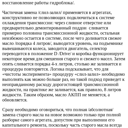
восстановление работы гидроблока/.
Частичная замена /слил-залил/ применяется в агрегатах,
конструктивно не позволяющих подключиться к системе
охлаждения трансмиссии: через сливное отверстие или
предварительно демонтированный поддон сливается
примерно половина трансмиссионной жидкости, остальная
неизбежно остается в системе, после чего доливается свежее
масло /порядка 4 литров/, выводится уровень, на подъемнике
вывешиваются колеса, заводится двигатель, селектор
переводится в положение D /Drive/ и коробка функционирует
некоторое время для смешения старого и свежего масел. Затем
опять сливается порядка 4-х литров, столько же заливается и
процедура повторяется. Логика подсказывает, что для
«чистоты эксперимента» процедуру «слил-залил» необходимо
выполнять как можно больше раз, но такой подход приведет к
неоправданному расходу дорогостоящей трансмиссионной
жидкости, на практике же заливается, как правило, 8 литров
жидкости. Таким образом, масло АКПП не меняется, а
обновляется.
Сразу необходимо оговориться, что полная /абсолютная/
замена старого масла на новое возможно только при полной
разборке самого агрегата, допустим при выполнении его
капитального ремонта, поскольку часть старого масла всегда