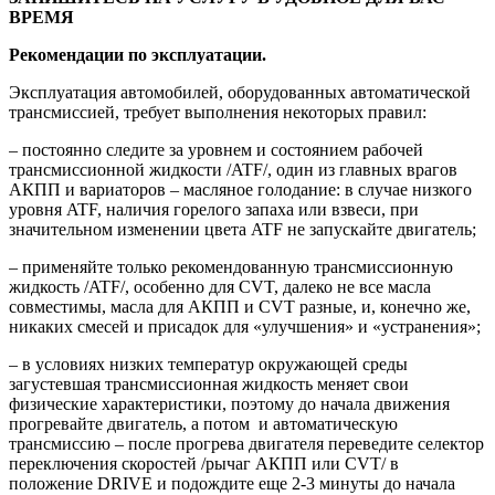
ВРЕМЯ
Рекомендации по эксплуатации.
Эксплуатация автомобилей, оборудованных автоматической
трансмиссией, требует выполнения некоторых правил:
– постоянно следите за уровнем и состоянием рабочей
трансмиссионной жидкости /ATF/, один из главных врагов
АКПП и вариаторов – масляное голодание: в случае низкого
уровня ATF, наличия горелого запаха или взвеси, при
значительном изменении цвета ATF не запускайте двигатель;
– применяйте только рекомендованную трансмиссионную
жидкость /ATF/, особенно для CVT, далеко не все масла
совместимы, масла для АКПП и CVT разные, и, конечно же,
никаких смесей и присадок для «улучшения» и «устранения»;
– в условиях низких температур окружающей среды
загустевшая трансмиссионная жидкость меняет свои
физические характеристики, поэтому до начала движения
прогревайте двигатель, а потом и автоматическую
трансмиссию – после прогрева двигателя переведите селектор
переключения скоростей /рычаг АКПП или CVT/ в
положение DRIVE и подождите еще 2-3 минуты до начала