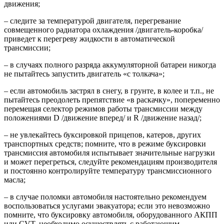
движения;
– следите за температурой двигателя, перегревание
совмещенного радиатора охлаждения /двигатель-коробка/
приведет к перегреву жидкости в автоматической
трансмиссии;
– в случаях полного разряда аккумуляторной батареи никогда
не пытайтесь запустить двигатель «с толкача»;
– если автомобиль застрял в снегу, в грунте, в колее и т.п., не
пытайтесь преодолеть препятствие «в раскачку», попеременно
перемещая селектор режимов работы трансмиссии между
положениями D /движение вперед/ и R /движение назад/;
– не увлекайтесь буксировкой прицепов, катеров, других
транспортных средств; помните, что в режиме буксировки
трансмиссия автомобиля испытывает значительные нагрузки
и может перегреться, следуйте рекомендациям производителя
и постоянно контролируйте температуру трансмиссионного
масла;
– в случае поломки автомобиля настоятельно рекомендуем
воспользоваться услугами эвакуатора; если это невозможно
помните, что буксировку автомобиля, оборудованного АКПП
или CVT, необходимо осуществлять с работающим