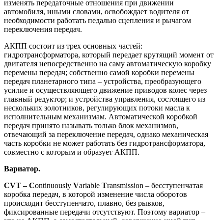
изменять передаточные отношения при движении
автомобиля, иными словами, освобождает водителя от
необходимости работать педалью сцепления и рычагом
переключения передач.
АКПП состоит из трех основных частей:
гидротрансформатора, который передает крутящий момент от
двигателя непосредственно на саму автоматическую коробку
перемены передач; собственно самой коробки перемены
передач планетарного типа – устройства, преобразующего
усилие и осуществляющего движение приводов колес через
главный редуктор; и устройства управления, состоящего из
нескольких золотников, регулирующих потоки масла к
исполнительным механизмам. Автоматической коробкой
передач принято называть только блок механизмов,
отвечающий за переключение передач, однако механическая
часть коробки не может работать без гидротрансформатора,
совместно с которым и образует АКПП.
Вариатор.
CVT –
C
ontinuously
V
ariable
T
ransmission – бесступенчатая
коробка передач, в которой изменение числа оборотов
происходит бесступенчато, плавно, без рывков,
фиксированные передачи отсутствуют. Поэтому вариатор –