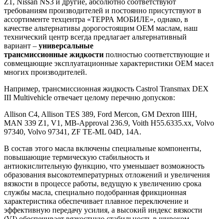
Z1, Nissan NS3 и другие, абсолютно соответствуют
требованиям производителей и постоянно присутствуют в
ассортименте техцентра «ТЕРРА МОБИЛЕ», однако, в
качестве альтернативы дорогостоящим ОЕМ маслам, наш
технический центр всегда предлагает альтернативный
вариант –
универсальные
трансмиссионные
жидкости
полностью соответствующие и
совмещающие эксплуатационные характеристики ОЕМ масел
многих производителей.
Например, трансмиссионная жидкость Castrol Transmax DEX
III Multivehicle отвечает целому перечню допусков:
Allison C4, Allison TES 389, Ford Mercon, GM Dexron IIIH,
MAN 339 Z1, V1, MB-Approval 236.9, Voith H55.6335.xx, Volvo
97340, Volvo 97341, ZF TE-ML 04D, 14A.
В состав этого масла включены специальные компоненты,
повышающие термическую стабильность и
антиокислительную функцию, что уменьшает возможность
образования высокотемпературных отложений и увеличения
вязкости в процессе работы, ведущую к увеличению срока
службы масла, специально подобранная фрикционная
характеристика обеспечивает плавное переключение и
эффективную передачу усилия, а высокий индекс вязкости
(VI) обеспечивает вязкостную стабильность в широком