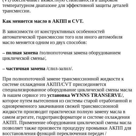
температурном диапазоне для эффективной защиты деталей
трансмиссии.
Как меняется масло в АКПП и
CVT
.
В зависимости от конструктивных особенностей
автоматической трансмиссии того или иного автомобиля
масло меняется одним из двух способов:
– полная замена
/полнопоточная замена оборудованием
циклической смены/,
– частичная замена
/слил-залил/.
При полнопоточной замене трансмиссионной жидкости к
системе охлаждения АКПП/CVT присоединяется
специализированное оборудование циклической смены масла
/в нашем сервисе это
установка WYNNS T
RANSERVE
/,
которое путем вытеснения из системы старой отработанной и
одновременного закачивания свежей трансмиссионной
жидкости производит практически полную замену масла в
самом агрегате, гидротрансформаторе и системе охлаждения
АКПП. Применение оборудования циклической смены масла
позволяет также произвести процедуру промывки АКПП для
восстановления функций переключения передач /